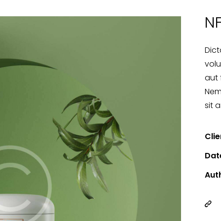
NF
Dic
volu
aut 
Nem
sit 
Clie
Dat
Aut