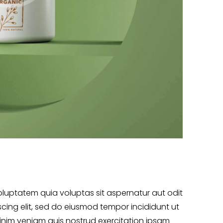
luptatem quia voluptas sit aspernatur aut odit
iscing elit, sed do eiusmod tempor incididunt ut
inim veniam quis nostrud exercitation ipsam